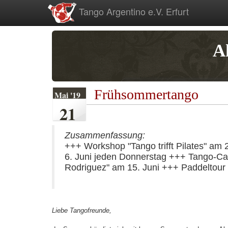
zum
Tango Argentino e.V. Erfurt
Inhalt
A
Frühsommertango
Mai '19
21
Zusammenfassung:
+++ Workshop "Tango trifft Pilates" am 
6. Juni jeden Donnerstag +++ Tango-Ca
Rodriguez" am 15. Juni +++ Paddeltour
Liebe Tangofreunde,