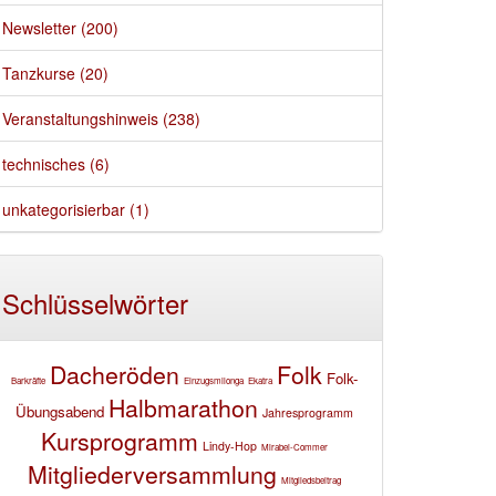
Newsletter (200)
Tanzkurse (20)
Veranstaltungshinweis (238)
technisches (6)
unkategorisierbar (1)
Schlüsselwörter
Dacheröden
Folk
Folk-
Barkräfte
Einzugsmilonga
Ekatra
Halbmarathon
Übungsabend
Jahresprogramm
Kursprogramm
Lindy-Hop
Mirabei-Commer
Mitgliederversammlung
Mitgliedsbeitrag