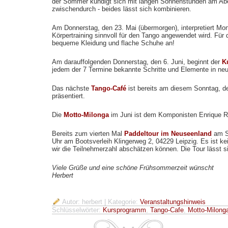
der Sommer kündigt sich mit langen Sonnenstunden am Abe
zwischendurch - beides lässt sich kombinieren.
Am Donnerstag, den 23. Mai (übermorgen), interpretiert Mon
Körpertraining sinnvoll für den Tango angewendet wird. Für d
bequeme Kleidung und flache Schuhe an!
Am darauffolgenden Donnerstag, den 6. Juni, beginnt der
K
jedem der 7 Termine bekannte Schritte und Elemente in ne
Das nächste
Tango-Café
ist bereits am diesem Sonntag, de
präsentiert.
Die
Motto-Milonga
im Juni ist dem Komponisten Enrique Ro
Bereits zum vierten Mal
Paddeltour im Neuseenland
am Sa
Uhr am Bootsverleih Klingerweg 2, 04229 Leipzig. Es ist k
wir die Teilnehmerzahl abschätzen können. Die Tour lässt 
Viele Grüße und eine schöne Frühsommerzeit wünscht
Herbert
Autor: herbert
| Kategorie:
Veranstaltungshinweis
Schlüsselwörter:
Kursprogramm
,
Tango-Cafe
,
Motto-Milong