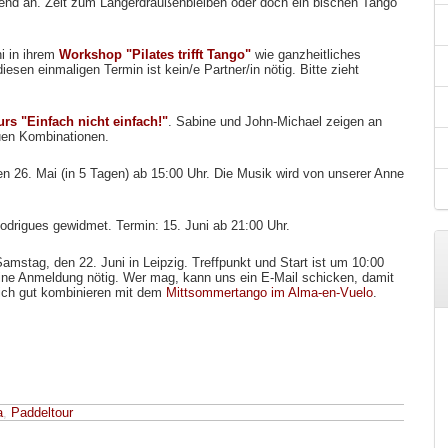
nd an. Zeit zum Längerdraußenbleiben oder doch ein bischen Tango
i in ihrem
Workshop "Pilates trifft Tango"
wie ganzheitliches
iesen einmaligen Termin ist kein/e Partner/in nötig. Bitte zieht
urs "Einfach nicht einfach!"
. Sabine und John-Michael zeigen an
uen Kombinationen.
n 26. Mai (in 5 Tagen) ab 15:00 Uhr. Die Musik wird von unserer Anne
drigues gewidmet. Termin: 15. Juni ab 21:00 Uhr.
mstag, den 22. Juni in Leipzig. Treffpunkt und Start ist um 10:00
eine Anmeldung nötig. Wer mag, kann uns ein E-Mail schicken, damit
sich gut kombinieren mit dem
Mittsommertango im Alma-en-Vuelo
.
a
,
Paddeltour