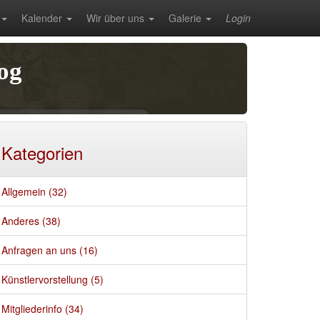
Kalender
Wir über uns
Galerie
Login
og
Kategorien
Allgemein (32)
Anderes (38)
Anfragen an uns (16)
Künstlervorstellung (5)
Mitgliederinfo (34)