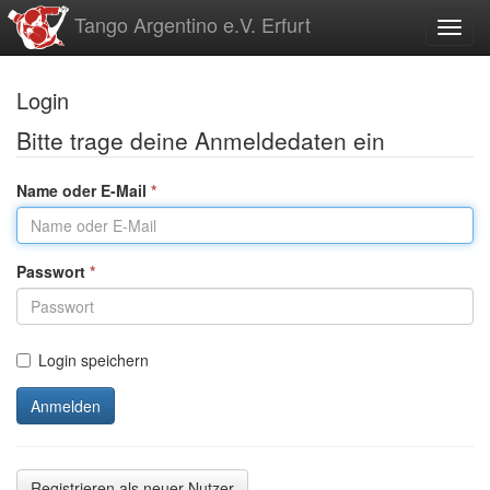
zum
Tango Argentino e.V. Erfurt
Toggl
Inhalt
Login
Bitte trage deine Anmeldedaten ein
Name oder E-Mail
*
Passwort
*
Login speichern
Anmelden
Registrieren als neuer Nutzer