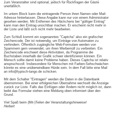
zum Veranstalter sind optional, jedoch für Rückfragen der Gäste
unerläßlich.
Im untern Block kann die eintragende Person ihren Namen oder Mail-
Adresse hinterlassen. Diese Angabe kann nur von einem Administrator
gesehen werden. Mit Entfernen des Häckchens bei "gültiger Eintrag"
kann man den Eintrag unsichtbar machen. Er erscheint nicht mehr in
der Liste und läßt sich nicht mehr bearbeiten.
Zum Schluß kommt ein sogenanntes "Captcha" also ein grafischer
Zeichencode. Der ist notwendig, um Einträge von Automaten zu
verhindern. Öffentlich zugängliche Web-Formulare werden von
Spammern gern verwendet, um ihren Werbemüll zu verbreiten. Ein
Zeichencode erschwert diese Aktivitäten, da Programme die
Buchstaben innerhalb der Grafik schwer identifizieren können. Ein
Mensch sollte damit keine Probleme haben. Dieses Captcha ist relativ
anspruchsvoll. Insbesondere für Menschen mit Farben-Sehschwächen
könnte es eine unüberwindbare Hürde sein. In dem Fall bitte eine Mail
an info@typisch-tango.de schicken.
Mit dem Schalter "Eintragen" werden die Daten in die Datenbank
übernommen. Bei einer erfolgreichen Übernahme wechselt die Anzeige
zurück zur Liste. Falls das Einfügen oder Ändern nicht möglich ist, dann
beibt das Formular stehen eine Meldung oben informiert über den
Grund.
Viel Spaß beim (Mit-)Teilen der Veranstaltungshinweise!
Herbert