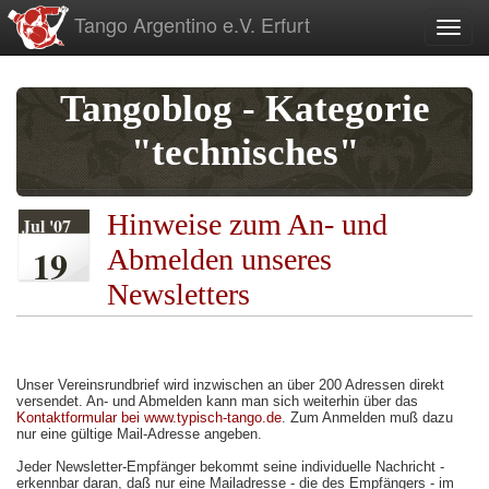
zum
Tango Argentino e.V. Erfurt
Toggl
Inhalt
Tangoblog - Kategorie
"technisches"
Hinweise zum An- und
Jul '07
19
Abmelden unseres
Newsletters
Unser Vereinsrundbrief wird inzwischen an über 200 Adressen direkt
versendet. An- und Abmelden kann man sich weiterhin über das
Kontaktformular bei www.typisch-tango.de
. Zum Anmelden muß dazu
nur eine gültige Mail-Adresse angeben.
Jeder Newsletter-Empfänger bekommt seine individuelle Nachricht -
erkennbar daran, daß nur eine Mailadresse - die des Empfängers - im