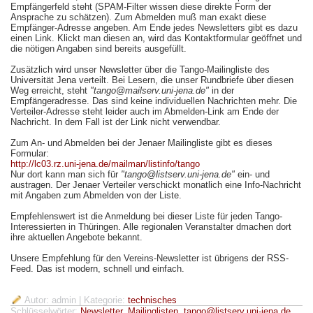
Empfängerfeld steht (SPAM-Filter wissen diese direkte Form der
Ansprache zu schätzen). Zum Abmelden muß man exakt diese
Empfänger-Adresse angeben. Am Ende jedes Newsletters gibt es dazu
einen Link. Klickt man diesen an, wird das Kontaktformular geöffnet und
die nötigen Angaben sind bereits ausgefüllt.
Zusätzlich wird unser Newsletter über die Tango-Mailingliste des
Universität Jena verteilt. Bei Lesern, die unser Rundbriefe über diesen
Weg erreicht, steht
"tango@mailserv.uni-jena.de"
in der
Empfängeradresse. Das sind keine individuellen Nachrichten mehr. Die
Verteiler-Adresse steht leider auch im Abmelden-Link am Ende der
Nachricht. In dem Fall ist der Link nicht verwendbar.
Zum An- und Abmelden bei der Jenaer Mailingliste gibt es dieses
Formular:
http://lc03.rz.uni-jena.de/mailman/listinfo/tango
Nur dort kann man sich für
"tango@listserv.uni-jena.de"
ein- und
austragen. Der Jenaer Verteiler verschickt monatlich eine Info-Nachricht
mit Angaben zum Abmelden von der Liste.
Empfehlenswert ist die Anmeldung bei dieser Liste für jeden Tango-
Interessierten in Thüringen. Alle regionalen Veranstalter dmachen dort
ihre aktuellen Angebote bekannt.
Unsere Empfehlung für den Vereins-Newsletter ist übrigens der RSS-
Feed. Das ist modern, schnell und einfach.
Autor: admin
| Kategorie:
technisches
Schlüsselwörter:
Newsletter
,
Mailinglisten
,
tango@listserv.uni-jena.de