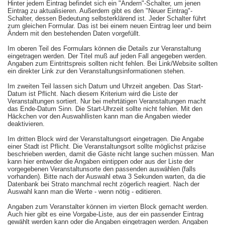
Hinter jedem Eintrag befindet sich ein "Ändern"-Schalter, um jenen
Eintrag zu aktualisieren. Außerdem gibt es den "Neuer Eintrag"-
Schalter, dessen Bedeutung selbsterklärend ist. Jeder Schalter führt
zum gleichen Formular. Das ist bei einem neuen Eintrag leer und beim
Ändern mit den bestehenden Daten vorgefüllt.
Im oberen Teil des Formulars können die Details zur Veranstaltung
eingetragen werden. Der Titel muß auf jeden Fall angegeben werden.
Angaben zum Eintrittspreis sollten nicht fehlen. Bei Link/Website sollten
ein direkter Link zur den Veranstaltungsinformationen stehen.
Im zweiten Teil lassen sich Datum und Uhrzeit angeben. Das Start-
Datum ist Pflicht. Nach diesem Kriterium wird die Liste der
Veranstaltungen sortiert. Nur bei mehrtätigen Veranstaltungen macht
das Ende-Datum Sinn. Die Start-Uhrzeit sollte nicht fehlen. Mit den
Häckchen vor den Auswahllisten kann man die Angaben wieder
deaktivieren.
Im dritten Block wird der Veranstaltungsort eingetragen. Die Angabe
einer Stadt ist Pflicht. Die Veranstaltungsort sollte möglichst präzise
beschrieben werden, damit die Gäste nicht lange suchen müssen. Man
kann hier entweder die Angaben eintippen oder aus der Liste der
vorgegebenen Veranstaltunsorte den passenden auswählen (falls
vorhanden). Bitte nach der Auswahl etwa 3 Sekunden warten, da die
Datenbank bei Strato manchmal recht zögerlich reagiert. Nach der
Auswahl kann man die Werte - wenn nötig - editieren.
Angaben zum Veranstalter können im vierten Block gemacht werden.
Auch hier gibt es eine Vorgabe-Liste, aus der ein passender Eintrag
gewählt werden kann oder die Angaben eingetragen werden. Angaben