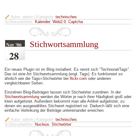
Autor: admin
| Kategorie:
technisches
Schlüsselwörter:
Kalender
,
Web2.0
,
Captcha
Stichwortsammlung
Nov '06
28
Ein neues Plugin ist im Blog installiert. Es nennt sich "TechnoratiTags".
Das ist eine Art Stichwortsammlung (engl. Tags). Es funktioniert so
ähnlich wie die Tags=Stichwörter bei
flickr.com
oder anderen
vergleichbaren Seiten.
Einzelnen Blog-Beiträgen lassen sich Stichwörter zuordnen. In der
Stichwortsammlung
werden die Wörter je nach ihrer Häufigkeit groß oder
klein aufgelistet. Außerdem bekommt man alle Artikel aufgelistet, zu
denen ein ausgewähltes Stichwort registriert ist. Dadurch läßt sich eine
einfache Verlinkung der Beiträge untereinander erreichen.
Autor: admin
| Kategorie:
technisches
Schlüsselwörter:
Nucleus
,
Stichwörter