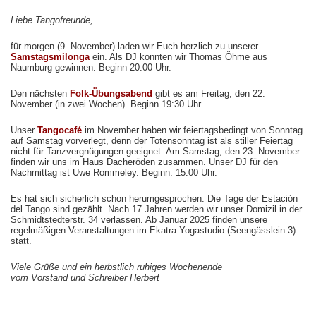
Liebe Tangofreunde,
für morgen (9. November) laden wir Euch herzlich zu unserer
Samstagsmilonga
ein. Als DJ konnten wir Thomas Öhme aus
Naumburg gewinnen. Beginn 20:00 Uhr.
Den nächsten
Folk-Übungsabend
gibt es am Freitag, den 22.
November (in zwei Wochen). Beginn 19:30 Uhr.
Unser
Tangocafé
im November haben wir feiertagsbedingt von Sonntag
auf Samstag vorverlegt, denn der Totensonntag ist als stiller Feiertag
nicht für Tanzvergnügungen geeignet. Am Samstag, den 23. November
finden wir uns im Haus Dacheröden zusammen. Unser DJ für den
Nachmittag ist Uwe Rommeley. Beginn: 15:00 Uhr.
Es hat sich sicherlich schon herumgesprochen: Die Tage der Estación
del Tango sind gezählt. Nach 17 Jahren werden wir unser Domizil in der
Schmidtstedterstr. 34 verlassen. Ab Januar 2025 finden unsere
regelmäßigen Veranstaltungen im Ekatra Yogastudio (Seengässlein 3)
statt.
Viele Grüße und ein herbstlich ruhiges Wochenende
vom Vorstand und Schreiber Herbert