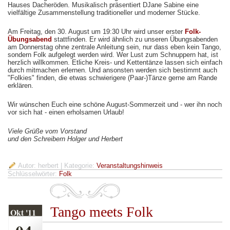
Hauses Dacheröden. Musikalisch präsentiert DJane Sabine eine
vielfältige Zusammenstellung traditioneller und moderner Stücke.
Am Freitag, den 30. August um 19:30 Uhr wird unser erster
Folk-
Übungsabend
stattfinden. Er wird ähnlich zu unseren Übungsabenden
am Donnerstag ohne zentrale Anleitung sein, nur dass eben kein Tango,
sondern Folk aufgelegt werden wird. Wer Lust zum Schnuppern hat, ist
herzlich willkommen. Etliche Kreis- und Kettentänze lassen sich einfach
durch mitmachen erlernen. Und ansonsten werden sich bestimmt auch
"Folkies" finden, die etwas schwierigere (Paar-)Tänze gerne am Rande
erklären.
Wir wünschen Euch eine schöne August-Sommerzeit und - wer ihn noch
vor sich hat - einen erholsamen Urlaub!
Viele Grüße vom Vorstand
und den Schreibern Holger und Herbert
Autor: herbert
| Kategorie:
Veranstaltungshinweis
Schlüsselwörter:
Folk
Tango meets Folk
Okt '11