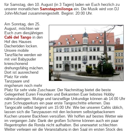
für Samstag, den 10. August (in 3 Tagen) laden wir Euch herzlich zu
unserer monatlichen
Samstagsmilonga
ein. Die Musik wird von DJ
John-Michael zusammengestellt. Beginn: 20:00 Uhr.
Am Sonntag, den 25.
August, möchten wir
Euch zum diesjährigen
Café del Tango
in den
Hof des Hauses
Dacheröden locken.
Unsere mobile
Tanzfläche werden wir
mit viel Babypuder
knieschonend
drehungsfähig mächen.
Dort ist ausreichend
Platz für viele
Tanzpaare und
ringsherum noch mehr
Platz für sehr viele Zuschauer. Der Nachmittag bietet die beste
Gelegenheit Euren Freunden und Bekannten Euer liebstes Hobby
näherzubringen. Mutige und tanzwillige Unkundige können ab 14:00 Uhr
zum Schnupperkurs ein paar erste Tangoschritte erlernen. Das
Tangocafé selbst beginnt um 15:00 Uhr. Wie bei unseren Cafés üblich,
lassen sich die Tanzpausen mit den leckerem selbstgebackenem
Kuchen unserer Backfeen versüßen. Wir hoffen auf bestes Wetter wie
im vergangen Jahr. Dank der großen Schirme können auch ein paar
Regentropfen die Ronda nicht aufhalten. Bei unerwartet schlechten
Wetter verlegen wir die Veranstaltung in den Saal im ersten Stock des