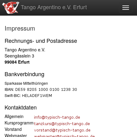
zum
Tango Argentino e.V. Erfurt
Toggl
Inhalt
Impressum
Rechnungs- und Postadresse
Tango Argentino e.V.
Seengässlein 3
99084 Erfurt
Bankverbindung
Sparkasse Mittelthüringen
IBAN:
Swift-BIC:
Kontaktdaten
Allgemein
Kursprogramm
Vorstand
Webmaster