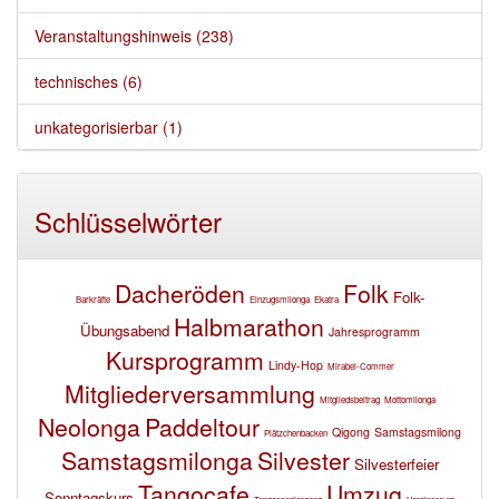
Veranstaltungshinweis (238)
technisches (6)
unkategorisierbar (1)
Schlüsselwörter
Dacheröden
Folk
Folk-
Barkräfte
Einzugsmilonga
Ekatra
Halbmarathon
Übungsabend
Jahresprogramm
Kursprogramm
Lindy-Hop
Mirabei-Commer
Mitgliederversammlung
Mitgliedsbeitrag
Mottomilonga
Neolonga
Paddeltour
Qigong
Samstagsmilong
Plätzchenbacken
Samstagsmilonga
Silvester
Silvesterfeier
Tangocafe
Umzug
Sonntagskurs