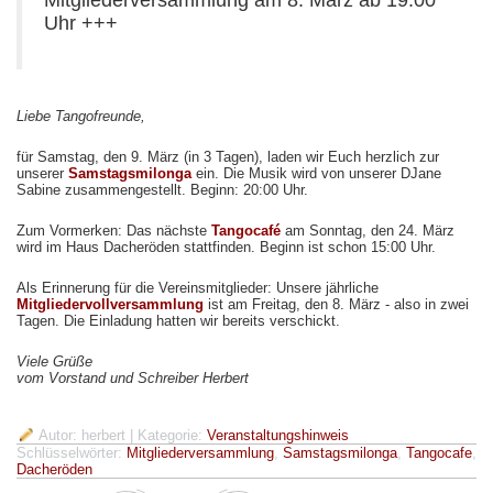
Mitgliederversammlung am 8. März ab 19:00
Uhr +++
Liebe Tangofreunde,
für Samstag, den 9. März (in 3 Tagen), laden wir Euch herzlich zur
unserer
Samstagsmilonga
ein. Die Musik wird von unserer DJane
Sabine zusammengestellt. Beginn: 20:00 Uhr.
Zum Vormerken: Das nächste
Tangocafé
am Sonntag, den 24. März
wird im Haus Dacheröden stattfinden. Beginn ist schon 15:00 Uhr.
Als Erinnerung für die Vereinsmitglieder: Unsere jährliche
Mitgliedervollversammlung
ist am Freitag, den 8. März - also in zwei
Tagen. Die Einladung hatten wir bereits verschickt.
Viele Grüße
vom Vorstand und Schreiber Herbert
Autor: herbert
| Kategorie:
Veranstaltungshinweis
Schlüsselwörter:
Mitgliederversammlung
,
Samstagsmilonga
,
Tangocafe
,
Dacheröden