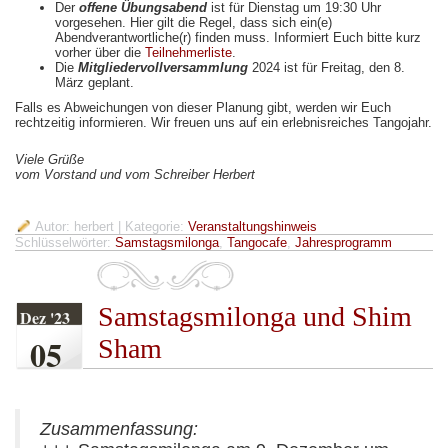
Der
offene Übungsabend
ist für Dienstag um 19:30 Uhr
vorgesehen. Hier gilt die Regel, dass sich ein(e)
Abendverantwortliche(r) finden muss. Informiert Euch bitte kurz
vorher über die
Teilnehmerliste
.
Die
Mitgliedervollversammlung
2024 ist für Freitag, den 8.
März geplant.
Falls es Abweichungen von dieser Planung gibt, werden wir Euch
rechtzeitig informieren. Wir freuen uns auf ein erlebnisreiches Tangojahr.
Viele Grüße
vom Vorstand und vom Schreiber Herbert
Autor: herbert
| Kategorie:
Veranstaltungshinweis
Schlüsselwörter:
Samstagsmilonga
,
Tangocafe
,
Jahresprogramm
Samstagsmilonga und Shim
Dez '23
05
Sham
Zusammenfassung: