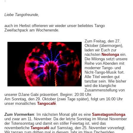
Liebe Tangofreunde,
auch im Herbst offerieren wir wieder unser beliebtes Tango
Zweifachpack am Wochenende.
Zum Freitag, den 27.
Oktober (übermorgen),
laden wir Euch zur
nächsten
Neolonga
ein.
Die Milonga setzt unsere
Reihe von Abenden mit
moderner Tango- und
Nicht-Tango-Musik fort.
Alle Titel werden gut
tanzbar sein. Wie bisher
wird die klangliche
Zusammenstellung von
unserer DJane Gabi präsentiert. Beginn: 20:00 Uhr.
Am Sonntag, den 29. Oktober (zwei Tage später), folgt um 16:00 Uhr
unser monatliches
Tangocafé
.
Zum Vormerken
: Im nächsten Monat gibt es eine
Samstagsmilonga
und zwar am 11. November. Da der letzte Sonntag im Monat November
der Totensonntag und damit ein stiller Feiertag ist, wird das
novemberliche
Tangocafé
auf Samstag, den 25. November vorverlegt.
Wir tanzen zum dritten mal in diesem Jahr im Haus Dacheröden.