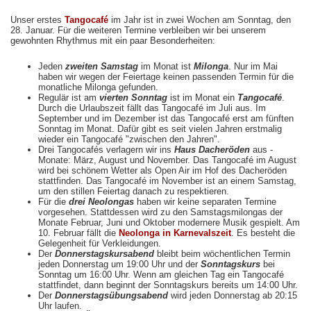
Unser erstes
Tangocafé
im Jahr ist in zwei Wochen am Sonntag, den
28. Januar. Für die weiteren Termine verbleiben wir bei unserem
gewohnten Rhythmus mit ein paar Besonderheiten:
Jeden
zweiten Samstag
im Monat ist
Milonga
. Nur im Mai
haben wir wegen der Feiertage keinen passenden Termin für die
monatliche Milonga gefunden.
Regulär ist am
vierten Sonntag
ist im Monat ein
Tangocafé
.
Durch die Urlaubszeit fällt das Tangocafé im Juli aus. Im
September und im Dezember ist das Tangocafé erst am fünften
Sonntag im Monat. Dafür gibt es seit vielen Jahren erstmalig
wieder ein Tangocafé "zwischen den Jahren".
Drei Tangocafés verlagern wir ins
Haus Dacheröden
aus -
Monate: März, August und November. Das Tangocafé im August
wird bei schönem Wetter als Open Air im Hof des Dacheröden
stattfinden. Das Tangocafé im November ist an einem Samstag,
um den stillen Feiertag danach zu respektieren.
Für die
drei Neolongas
haben wir keine separaten Termine
vorgesehen. Stattdessen wird zu den Samstagsmilongas der
Monate Februar, Juni und Oktober modernere Musik gespielt. Am
10. Februar fällt die
Neolonga in Karnevalszeit
. Es besteht die
Gelegenheit für Verkleidungen.
Der
Donnerstagskursabend
bleibt beim wöchentlichen Termin
jeden Donnerstag um 19:00 Uhr und der
Sonntagskurs
bei
Sonntag um 16:00 Uhr. Wenn am gleichen Tag ein Tangocafé
stattfindet, dann beginnt der Sonntagskurs bereits um 14:00 Uhr.
Der
Donnerstagsübungsabend
wird jeden Donnerstag ab 20:15
Uhr laufen.