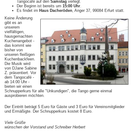
Tangocafé auf den
Samstag
verlegt.
Der Beginn ist bereits um
15:00 Uhr
.
Es findet im
Haus Dacheröden
, Anger 37, 99084 Erfurt statt.
Keine Änderung
gibt es an
unserem
vielfältigen,
hausgemachten
Kuchenangebot -
das kommt wie
bisher von
unseren fleißigen
Kuchenbackfeen.
Die Musik wird
von DJane Sabine
Z. präsentiert. Vor
dem Tangocafé -
ab 14:00 Uhr -
bieten wir einen
Schnupperkurs für alle "Unkundigen", die Tango gerne einmal
ausprobieren möchten.
Der Eintritt beträgt 5 Euro für Gäste und 3 Euro für Vereinsmitglieder
und Ermäßigte. Der Schnupperkurs kostet 8 Euro.
Viele Grüße
wünschen der Vorstand und Schreiber Herbert