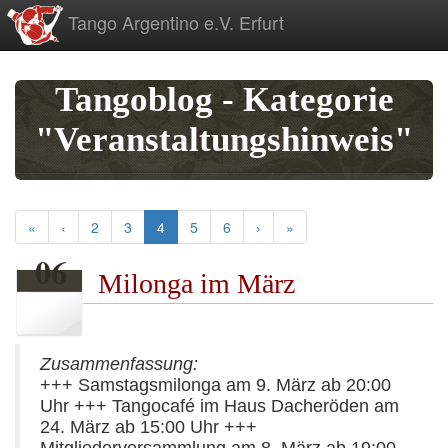
zum
Tango Argentino e.V. Erfurt
Inhalt
Tangoblog - Kategorie
"Veranstaltungshinweis"
(current)
«
‹
2
3
4
5
6
›
»
06
Milonga im März
Zusammenfassung:
+++ Samstagsmilonga am 9. März ab 20:00
Uhr +++ Tangocafé im Haus Dacheröden am
24. März ab 15:00 Uhr +++