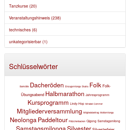
Tanzkurse (20)
Veranstaltungshinweis (238)
technisches (6)
unkategorisierbar (1)
Schlüsselwörter
Dacheröden
Folk
Folk-
Barkräfte
Einzugsmilonga
Ekatra
Halbmarathon
Übungsabend
Jahresprogramm
Kursprogramm
Lindy-Hop
Mirabei-Commer
Mitgliederversammlung
Mitgliedsbeitrag
Mottomilonga
Neolonga
Paddeltour
Qigong
Samstagsmilong
Plätzchenbacken
Samstagsmilonga
Silvester
Silvesterfeier