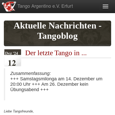
zum
Tango Argentino e.V. Erfurt
Toggl
Inhalt
Aktuelle Nachrichten -
Tangoblog
Der letzte Tango in ...
Dez '24
12
Zusammenfassung:
+++ Samstagsmilonga am 14. Dezember um
20:00 Uhr +++ Am 26. Dezember kein
Übungsabend +++
Liebe Tangofreunde,