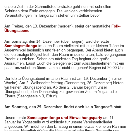
unsere Zeit in der Schmidtstedterstraße geht nun mit schnellen
Schritten dem Ende entgegen. Die wenigen verbleibenden
Veranstaltungen im Tangoraum stehen unmittelbar bevor.
Am Freitag, den 13. Dezember (morgen), steigt der monatliche
Folk-
Übungsabend
.
Am Samstag, den 14. Dezember (übermorgen), wird die letzte
Samstagsmilonga
im alten Raum vielleicht mit einer kleinen Träne im
Augenwinkel besinnlich und feierlich begangen. Der Abend bietet auch
die letztmalige Möglichkeit, den Raum in seiner alten, bald vergangenen
Pracht zu erleben. Schon am nächsten Tag beginnt das große
Ausräumen. Lasst Euch die Gelegenheit zum Abschiednehmen mit ein
paar Tanzschritten übers Laminat nicht entgehen! Beginn ist 20:00 Uhr.
Der letzte Übungsabend im alten Raum ist am 19. Dezember (in einer
Woche). Am 2. Weihnachtsfeiertag (Donnerstag, 26. Dezember) bieten
wir keinen Übungsabend an. Ab dem 2. Januar beginnt unser
Übungsabend jeden Donnerstag zur gewohnten Zeit im Yogastudio
Ekatra (Seengässlein 3, Erfurt).
Am Sonntag, den 29. Dezember, findet doch kein Tangocafé statt!
Unsere erste
Samstagsmilonga und Einweihungsparty
am 11.
Januar im Yogastudio wird exklusiv für unsere Vereinsmitglieder
angeboten. Wir möchten den Einstieg in einem etwas kleineren Rahmen
begehen. Naturlich dürfen die Vereinsmitglieder ihre/n Partner/in und