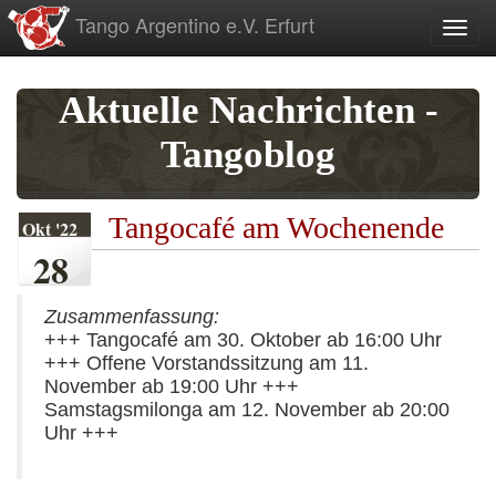
zum
Tango Argentino e.V. Erfurt
Toggl
Inhalt
Aktuelle Nachrichten -
Tangoblog
Tangocafé am Wochenende
Okt '22
28
Zusammenfassung:
+++ Tangocafé am 30. Oktober ab 16:00 Uhr
+++ Offene Vorstandssitzung am 11.
November ab 19:00 Uhr +++
Samstagsmilonga am 12. November ab 20:00
Uhr +++