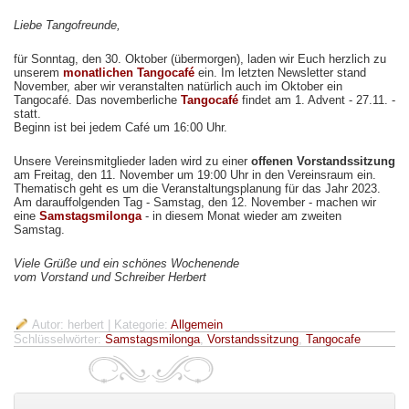
Liebe Tangofreunde,
für Sonntag, den 30. Oktober (übermorgen), laden wir Euch herzlich zu
unserem
monatlichen Tangocafé
ein. Im letzten Newsletter stand
November, aber wir veranstalten natürlich auch im Oktober ein
Tangocafé. Das novemberliche
Tangocafé
findet am 1. Advent - 27.11. -
statt.
Beginn ist bei jedem Café um 16:00 Uhr.
Unsere Vereinsmitglieder laden wird zu einer
offenen Vorstandssitzung
am Freitag, den 11. November um 19:00 Uhr in den Vereinsraum ein.
Thematisch geht es um die Veranstaltungsplanung für das Jahr 2023.
Am darauffolgenden Tag - Samstag, den 12. November - machen wir
eine
Samstagsmilonga
- in diesem Monat wieder am zweiten
Samstag.
Viele Grüße und ein schönes Wochenende
vom Vorstand und Schreiber Herbert
Autor: herbert
| Kategorie:
Allgemein
Schlüsselwörter:
Samstagsmilonga
,
Vorstandssitzung
,
Tangocafe