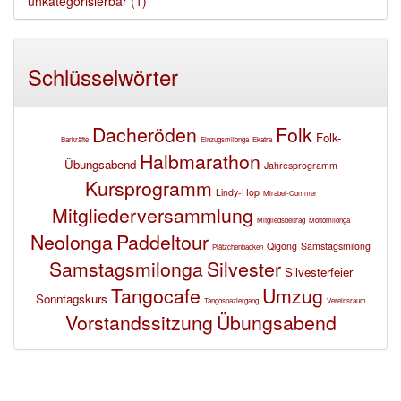
unkategorisierbar (1)
Schlüsselwörter
Dacheröden
Folk
Folk-
Barkräfte
Einzugsmilonga
Ekatra
Halbmarathon
Übungsabend
Jahresprogramm
Kursprogramm
Lindy-Hop
Mirabei-Commer
Mitgliederversammlung
Mitgliedsbeitrag
Mottomilonga
Neolonga
Paddeltour
Qigong
Samstagsmilong
Plätzchenbacken
Samstagsmilonga
Silvester
Silvesterfeier
Tangocafe
Umzug
Sonntagskurs
Tangospaziergang
Vereinsraum
Vorstandssitzung
Übungsabend