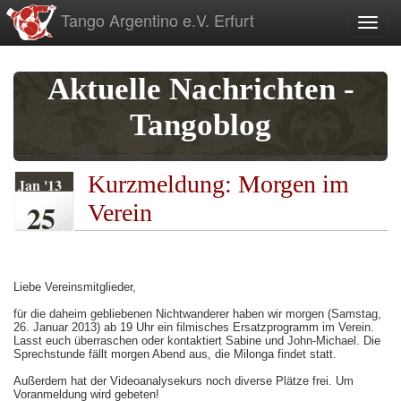
zum
Tango Argentino e.V. Erfurt
Toggl
Inhalt
Aktuelle Nachrichten -
Tangoblog
Kurzmeldung: Morgen im
Jan '13
25
Verein
Liebe Vereinsmitglieder,
für die daheim gebliebenen Nichtwanderer haben wir morgen (Samstag,
26. Januar 2013) ab 19 Uhr ein filmisches Ersatzprogramm im Verein.
Lasst euch überraschen oder kontaktiert Sabine und John-Michael. Die
Sprechstunde fällt morgen Abend aus, die Milonga findet statt.
Außerdem hat der Videoanalysekurs noch diverse Plätze frei. Um
Voranmeldung wird gebeten!