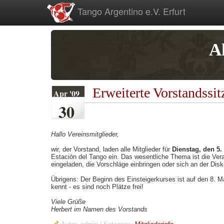
zum
Tango Argentino e.V. Erfurt
Inhalt
A
Erweiterte Vorstandssi
Apr '09
30
Hallo Vereinsmitglieder,
wir, der Vorstand, laden alle Mitglieder für
Dienstag, den 5.
Estación del Tango ein. Das wesentliche Thema ist die Veran
eingeladen, die Vorschläge einbringen oder sich an der Disk
Übrigens: Der Beginn des Einsteigerkurses ist auf den 8. M
kennt - es sind noch Plätze frei!
Viele Grüße
Herbert im Namen des Vorstands