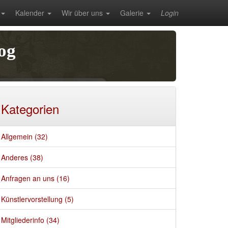
Kalender
Wir über uns
Galerie
Login
og
Kategorien
Allgemein (32)
Anderes (38)
Anfragen an uns (16)
Künstlervorstellung (5)
Mitgliederinfo (34)