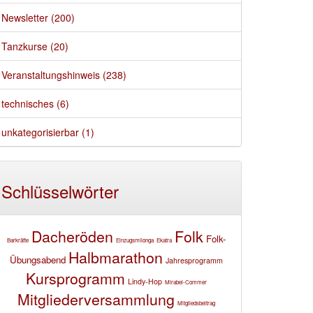
Newsletter (200)
Tanzkurse (20)
Veranstaltungshinweis (238)
technisches (6)
unkategorisierbar (1)
Schlüsselwörter
Dacheröden
Folk
Folk-
Barkräfte
Einzugsmilonga
Ekatra
Halbmarathon
Übungsabend
Jahresprogramm
Kursprogramm
Lindy-Hop
Mirabei-Commer
Mitgliederversammlung
Mitgliedsbeitrag