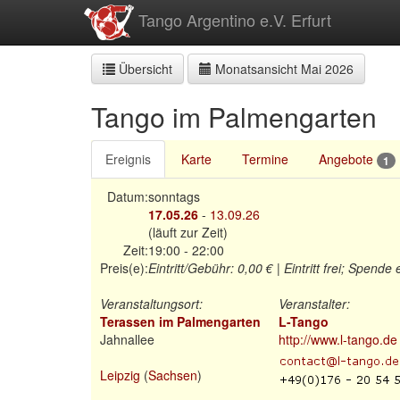
zum
Tango Argentino e.V. Erfurt
Inhalt
Übersicht
Monatsansicht Mai 2026
Tango im Palmengarten
Ereignis
Karte
Termine
Angebote
1
Datum:
sonntags
17.05.26
-
13.09.26
(läuft zur Zeit)
Zeit:
19:00 - 22:00
Preis(e):
Eintritt/Gebühr:
0,00 €
| Eintritt frei; Spende
Veranstaltungsort:
Veranstalter:
Terassen im Palmengarten
L-Tango
Jahnallee
http://www.l-tango.de
Leipzig
(
Sachsen
)