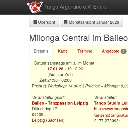
zum
Tango Argentino e.V. Erfurt
Inhalt
Übersicht
Monatsansicht Januar 2026
Milonga Central im Baileo
Ereignis
Karte
Termine
Angebote
2
Datum:
samstags am 3. im Monat
17.01.26
-
19.12.26
(läuft zur Zeit)
Zeit:
21:30 - 02:00
Preis(e):
Workshop:
14,00 €
|
Practicá + Milonga:
8,0
Veranstaltungsort:
Veranstalter:
Baileo - Tanzpassion Leipzig
Tango Studio Lei
Dittrichring 17
http://www.tangost
04109
Leipzig
(
Sachsen
)