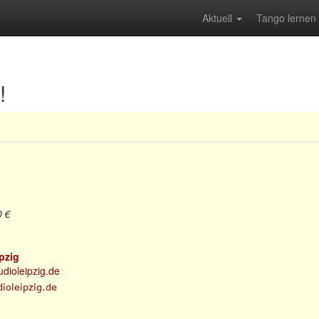
Aktuell
Tango lernen
!
0 €
pzig
udioleipzig.de