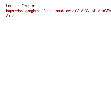
Link zum Ereignis:
https://docs.google.com/document/d/1ewJq1VqVlhY7invHlMLkG
A1n8