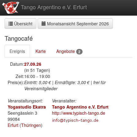
zum
Tango Argentino e.V. Erfurt
Inhalt
Übersicht
Monatsansicht September 2026
Tangocafé
Ereignis
Karte
Angebote
2
Datum:
27.09.26
(in 51 Tagen)
Zeit:
16:00 - 19:00
Preis(e):
Eintritt:
5,00 €
|
Ermäßigte:
3,00 €
| frei für
Vereinsmitglieder
Veranstaltungsort:
Veranstalter:
Yogastudio Ekatra
Tango Argentino e.V. Erfurt
Seengässlein 3
http://www.typisch-tango.de
99084
Erfurt
(
Thüringen
)