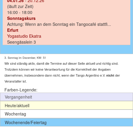
04.01.26
-
20.12.26
(läuft zur Zeit)
16:00 - 18:00
Sonntagskurs
Achtung: Wenn an dem Sonntag ein Tangocafé stattfi...
Erfurt
Yogastudio Ekatra
Seengässlein 3
3. Sonntag im Dezember, KW: 51
Wir sind ständig aktiv, damit die Termine auf dieser Seite aktuell und richtig sind.
Trotzdem können wir keine Verantwortung für die Korrektheit der Angaben
übernehmen, insbesondere dann nicht, wenn der Tango Argentino e.V.
der
nicht
Veranstalter ist.
Farben-Legende:
Vergangenheit
Heute/aktuell
Wochentag
Wochenende/Feiertag