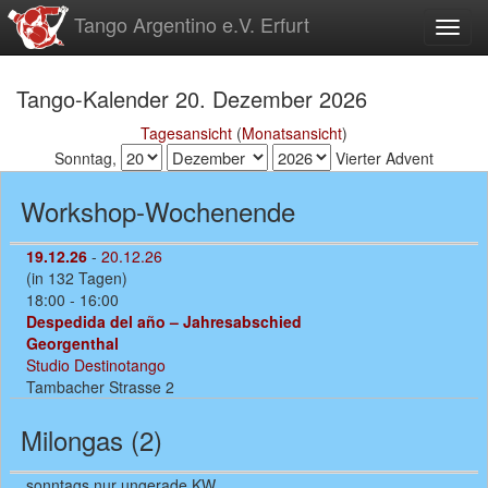
zum
Tango Argentino e.V. Erfurt
Toggl
Inhalt
Tango-Kalender 20. Dezember 2026
Tagesansicht
(
Monatsansicht
)
Sonntag,
Vierter Advent
Workshop-Wochenende
19.12.26
-
20.12.26
(in 132 Tagen)
18:00 - 16:00
Despedida del año – Jahresabschied
Georgenthal
Studio Destinotango
Tambacher Strasse 2
Milongas (2)
sonntags nur ungerade KW