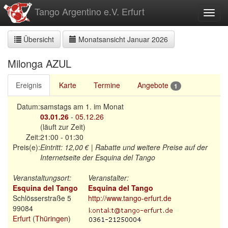
zum
Tango Argentino e.V. Erfurt
Toggl
Inhalt
Übersicht
Monatsansicht Januar 2026
Milonga AZUL
Ereignis
Karte
Termine
Angebote
1
Datum:
samstags am 1. im Monat
03.01.26
-
05.12.26
(läuft zur Zeit)
Zeit:
21:00 - 01:30
Preis(e):
Eintritt:
12,00 €
| Rabatte und weitere Preise auf der
Internetseite der Esquina del Tango
Veranstaltungsort:
Veranstalter:
Esquina del Tango
Esquina del Tango
Schlösserstraße 5
http://www.tango-erfurt.de
99084
Erfurt
(
Thüringen
)