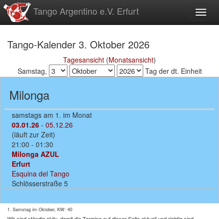
zum
Tango Argentino e.V. Erfurt
Toggl
Inhalt
Tango-Kalender 3. Oktober 2026
Tagesansicht
(
Monatsansicht
)
Samstag,
Tag der dt. Einheit
Milonga
samstags am 1. im Monat
03.01.26
-
05.12.26
(läuft zur Zeit)
21:00 - 01:30
Milonga AZUL
Erfurt
Esquina del Tango
Schlösserstraße 5
1. Samstag im Oktober, KW: 40
Wir sind ständig aktiv, damit die Termine auf dieser Seite aktuell und richtig sind.