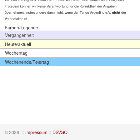
Trotzdem können wir keine Verantwortung für die Korrektheit der Angaben
übernehmen, insbesondere dann nicht, wenn der Tango Argentino e.V.
der
nicht
Veranstalter ist.
Farben-Legende:
Vergangenheit
Heute/aktuell
Wochentag
Wochenende/Feiertag
© 2026
::
Impressum
::
DSVGO