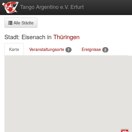
zum
Tango Argentino e.V. Erfurt
Inhalt
Alle Städte
Stadt: Eisenach in
Thüringen
Karte
Veranstaltungsorte
Ereignisse
7
2