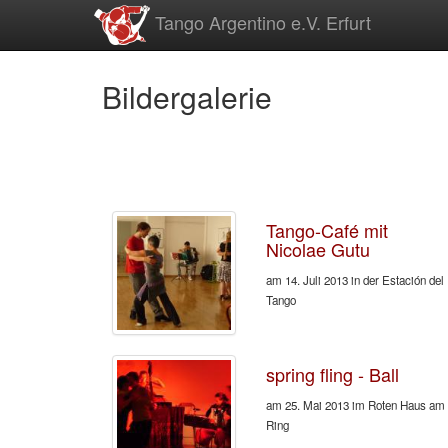
zum
Tango Argentino e.V. Erfurt
Inhalt
Bildergalerie
Tango-Café mit
Nicolae Gutu
am 14. Juli 2013 in der Estación del
Tango
spring fling - Ball
am 25. Mai 2013 im Roten Haus am
Ring