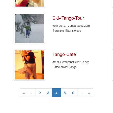
Ski+Tango-Tour
vom 26.-27. Januar 2013 zum
Berghotel Ebertswiese
Tango-Café
am 9. September 2012 in der
Estación del Tango
(current)
«
‹
2
3
4
5
6
›
»