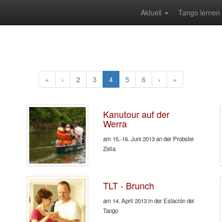
Aktuell
Tango lernen
(current)
«
‹
2
3
4
5
6
›
»
Kanutour auf der
Werra
am 15.-16. Juni 2013 an der Probstei
Zella
TLT - Brunch
am 14. April 2013 in der Estación del
Tango