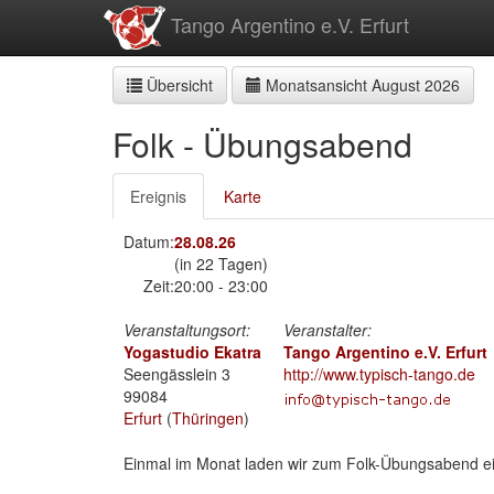
zum
Tango Argentino e.V. Erfurt
Inhalt
Übersicht
Monatsansicht August 2026
Folk - Übungsabend
Ereignis
Karte
Datum:
28.08.26
(in 22 Tagen)
Zeit:
20:00 - 23:00
Veranstaltungsort:
Veranstalter:
Yogastudio Ekatra
Tango Argentino e.V. Erfurt
Seengässlein 3
http://www.typisch-tango.de
99084
Erfurt
(
Thüringen
)
Einmal im Monat laden wir zum Folk-Übungsabend ei