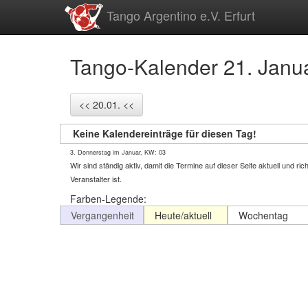
zum
Tango Argentino e.V. Erfurt
Inhalt
Tango-Kalender 21. Janu
<< 20.01. <<
Keine Kalendereinträge für diesen Tag!
3. Donnerstag im Januar, KW: 03
Wir sind ständig aktiv, damit die Termine auf dieser Seite aktuell und
Veranstalter ist.
Farben-Legende:
Vergangenheit
Heute/aktuell
Wochentag