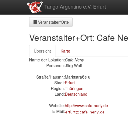
zum
Tango Argentino e.V. Erfurt
Inhalt
Veranstalter/Orte
Veranstalter+Ort: Cafe Ne
Übersicht
Karte
Name der Lokation:
Cafe Nerly
Personen:
Jörg Wolf
Straße/Hausnr.:
Marktstraße 6
Stadt:
Erfurt
Region:
Thüringen
Land:
Deutschland
Website:
http://www.cafe-nerly.de
E-Mail: