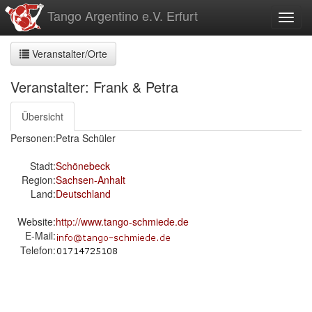
zum
Tango Argentino e.V. Erfurt
Toggl
Inhalt
Veranstalter/Orte
Veranstalter: Frank & Petra
Übersicht
Personen:
Petra Schüler
Stadt:
Schönebeck
Region:
Sachsen-Anhalt
Land:
Deutschland
Website:
http://www.tango-schmiede.de
E-Mail:
Telefon: