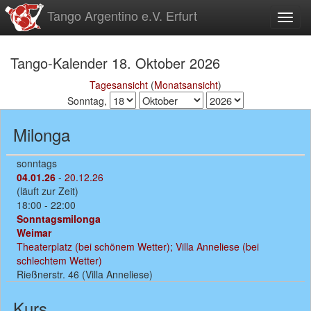
zum
Tango Argentino e.V. Erfurt
Toggl
Inhalt
Tango-Kalender 18. Oktober 2026
Tagesansicht
(
Monatsansicht
)
Sonntag,
Milonga
sonntags
04.01.26
-
20.12.26
(läuft zur Zeit)
18:00 - 22:00
Sonntagsmilonga
Weimar
Theaterplatz (bei schönem Wetter); Villa Anneliese (bei
schlechtem Wetter)
Rießnerstr. 46 (Villa Anneliese)
Kurs