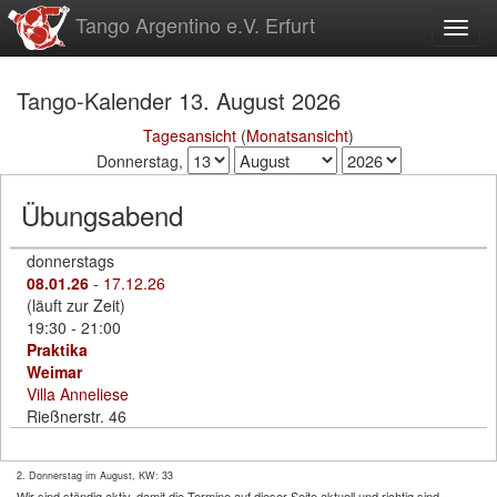
zum
Tango Argentino e.V. Erfurt
Toggl
Inhalt
Tango-Kalender 13. August 2026
Tagesansicht
(
Monatsansicht
)
Donnerstag,
Übungsabend
donnerstags
08.01.26
-
17.12.26
(läuft zur Zeit)
19:30 - 21:00
Praktika
Weimar
Villa Anneliese
Rießnerstr. 46
2. Donnerstag im August, KW: 33
Wir sind ständig aktiv, damit die Termine auf dieser Seite aktuell und richtig sind.