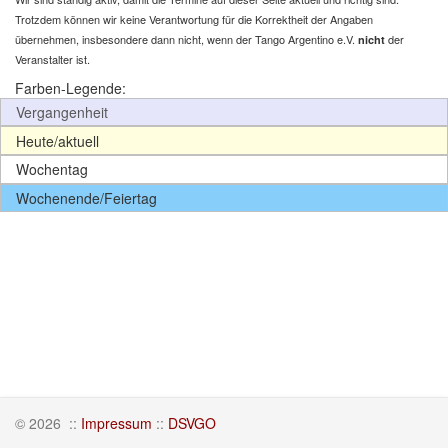
Trotzdem können wir keine Verantwortung für die Korrektheit der Angaben
übernehmen, insbesondere dann nicht, wenn der Tango Argentino e.V.
der
nicht
Veranstalter ist.
Farben-Legende:
Vergangenheit
Heute/aktuell
Wochentag
Wochenende/Feiertag
© 2026
::
Impressum
::
DSVGO