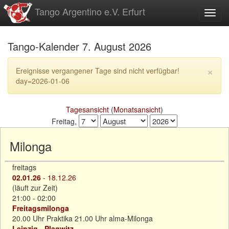
zum
Tango Argentino e.V. Erfurt
Toggl
Inhalt
Tango-Kalender 7. August 2026
×
Ereignisse vergangener Tage sind nicht verfügbar!
day=2026-01-06
Tagesansicht
(
Monatsansicht
)
Freitag,
Milonga
freitags
02.01.26
-
18.12.26
(läuft zur Zeit)
21:00 - 02:00
Freitagsmilonga
20.00 Uhr Praktika 21.00 Uhr alma-Milonga
Leipzig - Plagwitz